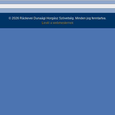
© 2026 Ráckevei Dunaági Horgász Szövetség. Minden jog fenntartva.
Levél a webmesternek