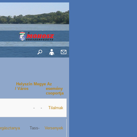
Helyszín
Megye
Az
/ Város
esemény
csoportja
-
-
Tilalmak
orgásztanya
Tass
-
Versenyek