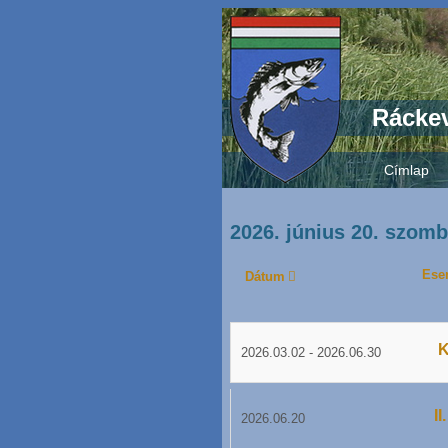
Ráckev
Címlap
2026. június 20. szomb
Ese
Dátum
K
2026.03.02
-
2026.06.30
I
2026.06.20