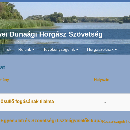
ei Dunaági Horgász Szövetség
Hírek
Rólunk
Tevékenységeink
Horgászoknak
+
+
+
at
mény
Helyszín
ősüllő fogásának tilalma
-
I. Egyesületi és Szövetségi tisztségviselők kupa
Rózsa-szigeti h