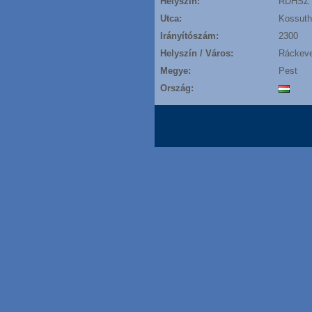
Helyszín:
RDHSZ 
Utca:
Kossuth 
Irányítószám:
2300
Helyszín / Város:
Ráckev
Megye:
Pest
Ország: