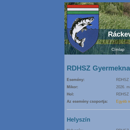
Ráckev
Címlap
RDHSZ Gyermekn
Esemény:
RDHSZ 
Mikor:
2026. m
Hol:
RDHSZ s
Az esemény csoportja:
Egyéb r
Helyszín