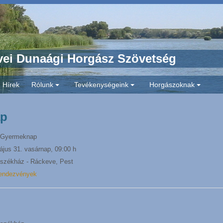
ei Dunaági Horgász Szövetség
Hírek
Rólunk
Tevékenységeink
Horgászoknak
+
+
+
ap
Gyermeknap
ájus 31. vasárnap
,
09:00 h
zékház - Ráckeve, Pest
endezvények