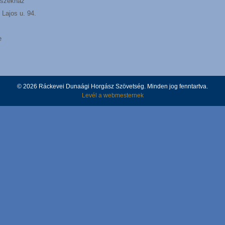
székház
Lajos u. 94.
e
© 2026 Ráckevei Dunaági Horgász Szövetség. Minden jog fenntartva.
Levél a webmesternek