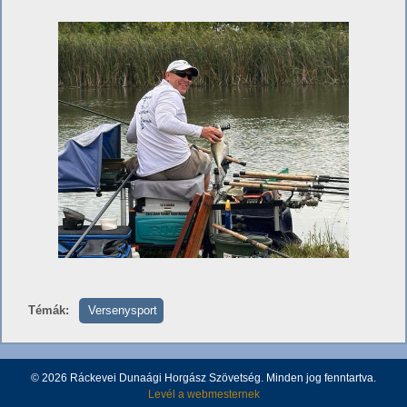
Témák:
Versenysport
© 2026 Ráckevei Dunaági Horgász Szövetség. Minden jog fenntartva.
Levél a webmesternek