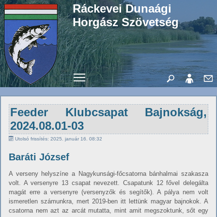
Ráckevei Dunaági
Horgász Szövetség
Toggle main menu visibility
Feeder Klubcsapat Bajnokság,
2024.08.01-03
Utolsó frissítés: 2025. január 16. 08:32
Baráti József
A verseny helyszíne a Nagykunsági-főcsatorna bánhalmai szakasza
volt. A versenyre 13 csapat nevezett. Csapatunk 12 fővel delegálta
magát erre a versenyre (versenyzők és segítők). A pálya nem volt
ismeretlen számunkra, mert 2019-ben itt lettünk magyar bajnokok. A
csatorna nem azt az arcát mutatta, mint amit megszoktunk, sőt egy