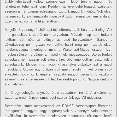
újabb kihívással kellett szembenézni. Hétfői tréning napon még
lehetett jól fehérhalat fogni. Kedden már gyengébb fogások születtek,
szerdán ismét gyenge edzésnapot tudtunk magunk mögött. Volt olyan
versenyzőnk, aki kimagasló fogásokat tudott elérni, de nem stabilan.
Ezért nehéz volt a taktikát felállítani.
A kijelölt 5 versenyző első napi teljesítménye a 2. helyre volt elég. Volt
min gondolkodni, cserét nem terveztem. Második nap nem tudtunk
javítani, sőt nőtt az előnye az első helyezettnek. Sajnos a
dévérkeszeg nem igazán volt aktív, balint meg nem tudtuk olyan
hatékonysággal megfogni, mint a Walterland-Maros csapat. Esti
megbeszélésen fő célunk a második hely megszerzése. Utolsó forduló
sorsolása nem igazán volt előnyünkre. Sőt kimondottan rossz volt a
sorsolásunk. Minden információt kihasználva próbáltuk ezt a napot
megoldani. Utolsó egy órában volt miért izgulni, mivel olyan infók
érkeztek, hogy az Energofish csapata nagyot pecázik. Elkezdtünk
számolni, és a végén nekünk lett kevesebb pontunk. Nagyon örültünk
a 2. helynek.
Ismét egy dobogós helyezést ért el csapatunk, immár 7. alkalommal.
Ezzel az eredménnyel ismét jogot szereztünk egy VB indulásra.
Szeretném ismét megköszönni az RDHSZ Versenysport Bizottság
támogatását, nagyon nagy segítség volt a versenyre való nevezés
átvállalása. Itt szeretném megjegyezni csapatunk két egyesületből