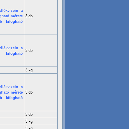
lékvizein a
ogható mérete
3 db
b kifogható
lékvizein a
3 db
 kifogható
3 kg
lékvizein a
ogható mérete
3 db
b kifogható
3 db
3 kg
3 kg