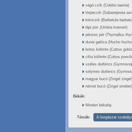
vágó csík (Cobitis taenia)
törpecsík (Sabanejewia aur
kövicsík (Barbatula barbatu
lápi póc (Umbra krameri)
pénzes pér (Thymallus thy
dunai galóca (Hucho hucho
botos kölönte (Cottus gobio
cifra kölönte (Cottus poeci
széles durbincs (Gymnocep
selymes durbincs (Gymnoc
magyar bucó (Zingel zingel
német bucó (Zingel streber
Békák:
Minden békafaj
Témák:
A horgászat szabály