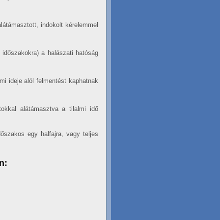
alátámasztott, indokolt kérelemmel
b időszakokra) a halászati hatóság
mi ideje alól felmentést kaphatnak
tokkal alátámasztva a tilalmi idő
őszakos egy halfajra, vagy teljes
n: