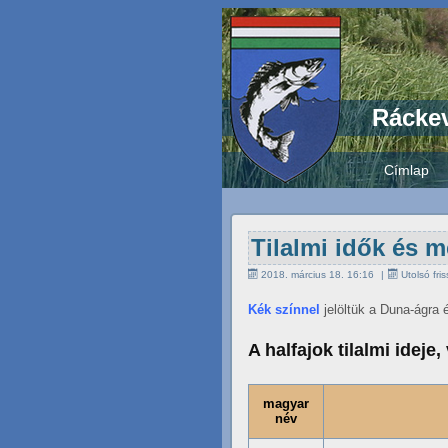
Ráckev
Címlap
Tilalmi idők és 
2018. március 18. 16:16
Utolsó fr
Kék színnel
jelöltük a Duna-ágra 
A halfajok tilalmi idej
magyar
név