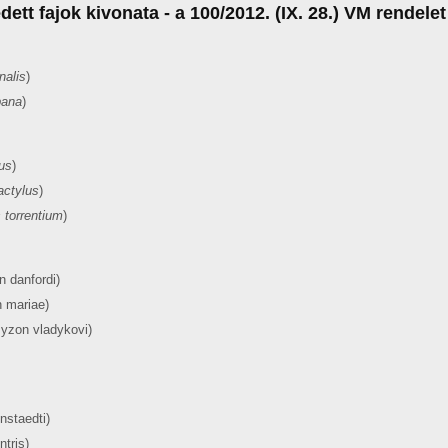
ett fajok kivonata - a 100/2012. (IX. 28.) VM rendelet
nalis
)
bana
)
us
)
actylus
)
 torrentium
)
n danfordi)
 mariae)
yzon vladykovi)
nstaedti)
tris)