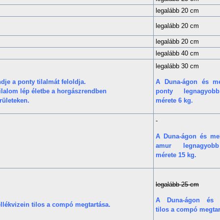
legalább 20 cm
legalább 20 cm
legalább 20 cm
legalább 40 cm
legalább 30 cm
e a ponty tilalmát feloldja.
A Duna-ágon és mel
tilalom lép életbe a horgászrendben
ponty legnagyobb
erületeken.
mérete 6 kg.
-
A Duna-ágon és mel
amur legnagyobb
mérete 15 kg.
legalább 25 cm
A Duna-ágon és m
lékvizein tilos a compó megtartása.
tilos a compó megtar