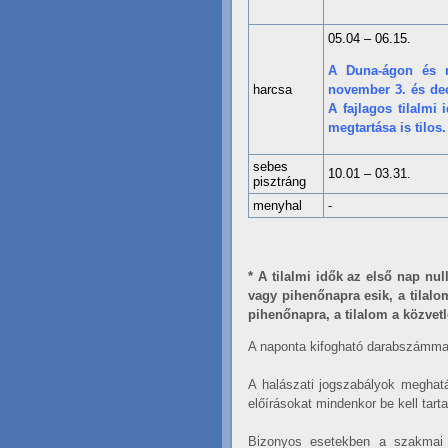
05.04 – 06.15.
A Duna-ágon
és 
harcsa
november 3. és dec
A fajlagos tilalm
megtartása is tilos.
sebes
10.01 – 03.31.
pisztráng
menyhal
-
* A tilalmi idők az első nap n
vagy pihenőnapra esik, a tilal
pihenőnapra, a tilalom a közve
A naponta kifogható darabszámmal i
A halászati jogszabályok meghatár
előírásokat mindenkor be kell tarta
Bizonyos esetekben a szakmai 