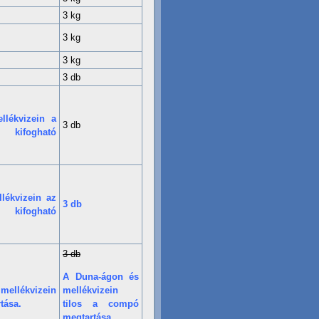
3 kg
3 kg
3 kg
3 db
lékvizein a
3 db
 kifogható
lékvizein az
3 db
 kifogható
3 db
A Duna-ágon és
ellékvizein
mellékvizein
tása.
tilos a compó
megtartása.