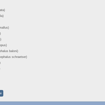
ata)
la)
mallus)
)
)
lopus)
halus baloni)
ephalus schraetser)
)
)
ai