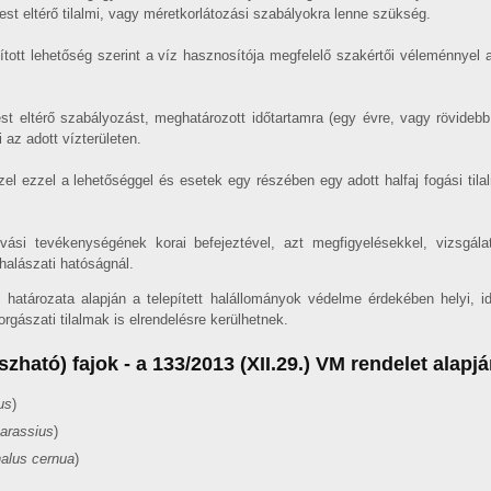
est eltérő tilalmi, vagy méretkorlátozási szabályokra lenne szükség.
ított lehetőség szerint a víz hasznosítója megfelelő szakértői véleménnyel 
est eltérő szabályozást, meghatározott időtartamra (egy évre, vagy rövideb
 az adott vízterületen.
el ezzel a lehetőséggel és esetek egy részében egy adott halfaj fogási tilal
 ívási tevékenységének korai befejeztével, azt megfigyelésekkel, vizsgála
halászati hatóságnál.
 határozata alapján a telepített halállományok védelme érdekében helyi, id
rgászati tilalmak is elrendelésre kerülhetnek.
ható) fajok - a 133/2013 (XII.29.) VM rendelet alapjá
us
)
arassius
)
lus cernua
)