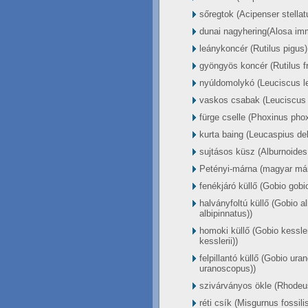
sőregtok (Acipenser stellat
dunai nagyhering(Alosa im
leánykoncér (Rutilus pigus)
gyöngyös koncér (Rutilus fri
nyúldomolykó (Leuciscus l
vaskos csabak (Leuciscus s
fürge cselle (Phoxinus pho
kurta baing (Leucaspius de
sujtásos küsz (Alburnoides
Petényi-márna (magyar már
fenékjáró küllő (Gobio gobi
halványfoltú küllő (Gobio 
albipinnatus))
homoki küllő (Gobio kessle
kesslerii))
felpillantó küllő (Gobio u
uranoscopus))
szivárványos ökle (Rhodeu
réti csík (Misgurnus fossili