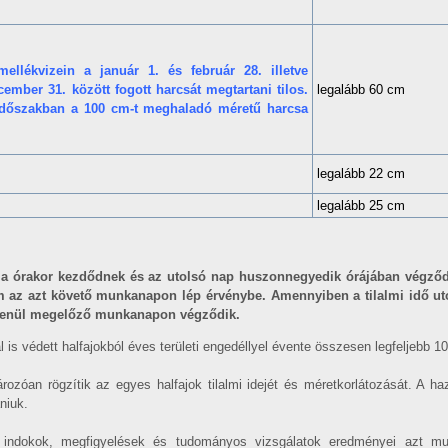
mellékvizein
a január 1. és február 28. illetve
ember 31. között fogott harcsát megtartani tilos.
legalább 60 cm
i időszakban a 100 cm-t meghaladó méretű harcsa
legalább 22 cm
legalább 25 cm
ulla órakor kezdődnek és az utolsó nap huszonnegyedik órájában végző
om az azt követő munkanapon lép érvénybe. Amennyiben a tilalmi idő ut
tlenül megelőző munkanapon végződik.
s védett halfajokból éves területi engedéllyel évente összesen legfeljebb 10
ozóan rögzítik az egyes halfajok tilalmi idejét és méretkorlátozását. A ha
niuk.
indokok, megfigyelések és tudományos vizsgálatok eredményei azt mut