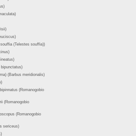
us)
maculata)
sii)
euciscus)
ouffia (Telestes souffia))
xinus)
lineatus)
 bipunctatus)
na) (Barbus meridionalis)
o)
albipinnatus (Romanogobio
rii (Romanogobio
ranoscopus (Romanogobio
s sericeus)
s)