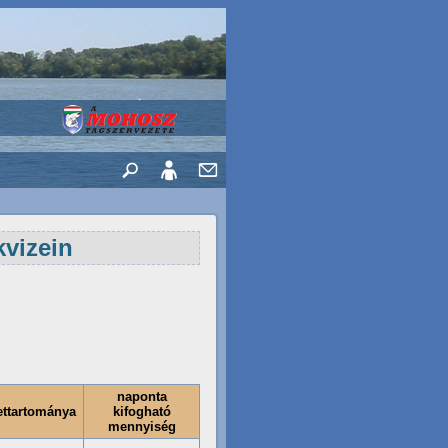
kvizein
naponta
ettartománya
kifogható
mennyiség