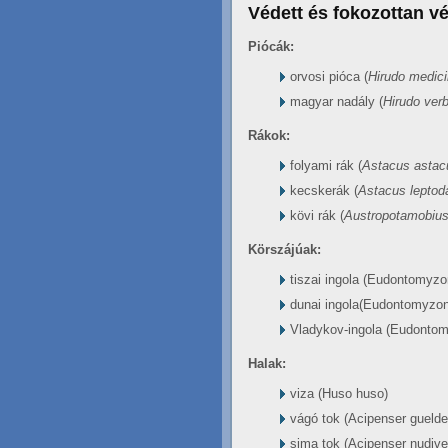
Védett és fokozottan véd
Piócák:
orvosi pióca (
Hirudo medici
magyar nadály (
Hirudo ver
Rákok:
folyami rák (
Astacus astac
kecskerák (
Astacus leptod
kövi rák (
Austropotamobius
Körszájúak:
tiszai ingola (Eudontomyzo
dunai ingola(Eudontomyzon
Vladykov-ingola (Eudontom
Halak:
viza (Huso huso)
vágó tok (Acipenser guelde
sima tok (Acipenser nudiven