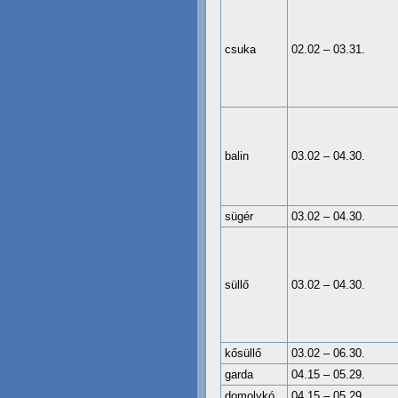
csuka
02.02 – 03.31.
balin
03.02 – 04.30.
sügér
03.02 – 04.30.
süllő
03.02 – 04.30.
kősüllő
03.02 – 06.30.
garda
04.15 – 05.29.
domolykó
04.15 – 05.29.