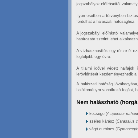
jogszabályok előírásaitól valamely
Ilyen esetben a törvényben biztos
fordulhat a halászati hatósághoz.
A jogszabályi előírástól valamely
határozata szerint lehet alkalmazni
A vízhasznosítók egy része él ezz
legfeljebb egy évre.
A tilalmi idővel védett halfajok
lerövidítését kezdeményezhetik a 
A halászati hatóság jóváhagyása,
halállományra vonatkozó fogási, ho
Nem halászható (horgász
kecsege (
Acipenser ruthen
széles kárász (
Carassius c
vágó durbincs (
Gymnocepha