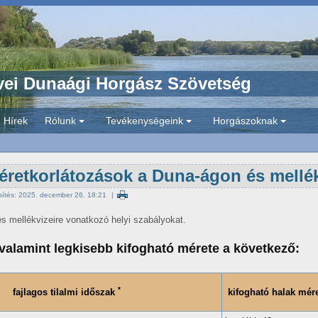
ei Dunaági Horgász Szövetség
Hírek
Rólunk
Tevékenységeink
Horgászoknak
+
+
+
méretkorlátozások a Duna-ágon és mellé
issítés: 2025. december 26. 18:21
és mellékvizeire vonatkozó helyi szabályokat.
e, valamint legkisebb kifogható mérete a következő:
*
fajlagos tilalmi időszak
kifogható halak mér