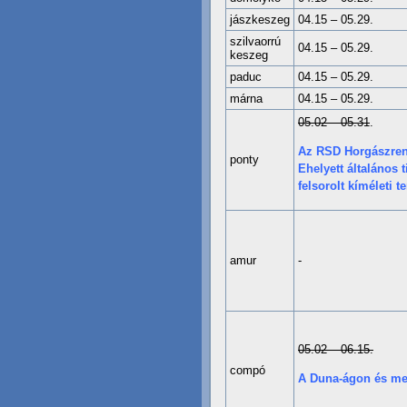
jászkeszeg
04.15 – 05.29.
szilvaorrú
04.15 – 05.29.
keszeg
paduc
04.15 – 05.29.
márna
04.15 – 05.29.
05.02 – 05.31
.
Az RSD Horgászrendj
ponty
Ehelyett általános 
felsorolt kíméleti t
amur
-
05.02 – 06.15.
compó
A Duna-ágon és mel