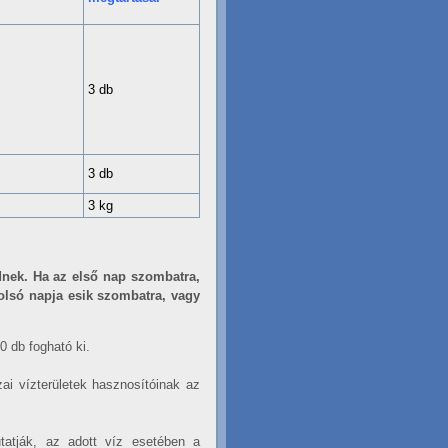
3 db
3 db
3 kg
dnek. Ha az első nap szombatra,
olsó napja esik szombatra, vagy
0 db fogható ki.
zai vízterületek hasznosítóinak az
atják, az adott víz esetében a