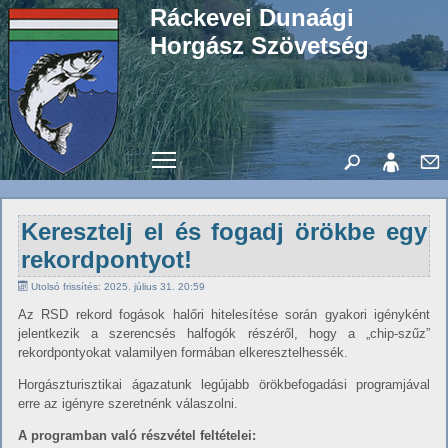
Ráckevei Dunaági
Horgász Szövetség
Toggle main menu visibility
Keresztelj el és fogadj örökbe egy
rekordpontyot!
Utolsó frissítés: 2025. július 31. 20:59
Az RSD rekord fogások halőri hitelesítése során gyakori igényként
jelentkezik a szerencsés halfogók részéről, hogy a „chip-szűz”
rekordpontyokat valamilyen formában elkeresztelhessék.
Horgászturisztikai ágazatunk legújabb örökbefogadási programjával
erre az igényre szeretnénk válaszolni.
A programban való részvétel feltételei: