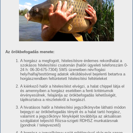
Az örökbefogadás menete:
A horgász a megfogott, hitelesítésre érdemes rekordhalat a
szokásos hitelesítési csatornán (halőri ügyeleti telefonszám 0-
24 h: 06-30-675-7304) SMS üzenetben név/fogási
hely/halfaj/testtömeg adatok elküldésével bejelenti betartva a
horgászrendben feltüntetett hitelesítési feltételeket
A kiérkező halőr a hitelesítést elvégzi, a halat chippel látja el
és amennyiben a horgász esetében a fenti kritériumok
érvényesülnek, felajánlja az örökbefogadás lehetőségét,
tájékoztatva a részletekről a horgászt.
A hivatásos halőr a hitelesítési jegyzőkönyvbe látható módon
bejegyzi az örökbefogadás tényét és a halat tartó horgász,
valamint a jegyzőkönyv fényképét továbbítja az aktuálisan
szolgálatot teljesítő Rózsa-szigeti RDHSZ munkatársnak
(gondnok / telepvezető)
A horgász a jegyzőkönyv saját példányával akár már aznap