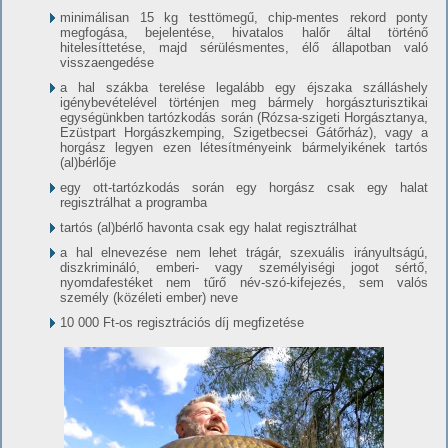
minimálisan 15 kg testtömegű, chip-mentes rekord ponty
megfogása, bejelentése, hivatalos halőr által történő
hitelesíttetése, majd sérülésmentes, élő állapotban való
visszaengedése
a hal szákba terelése legalább egy éjszaka szálláshely
igénybevételével történjen meg bármely horgászturisztikai
egységünkben tartózkodás során (Rózsa-szigeti Horgásztanya,
Ezüstpart Horgászkemping, Szigetbecsei Gátőrház), vagy a
horgász legyen ezen létesítményeink bármelyikének tartós
(al)bérlője
egy ott-tartózkodás során egy horgász csak egy halat
regisztrálhat a programba
tartós (al)bérlő havonta csak egy halat regisztrálhat
a hal elnevezése nem lehet trágár, szexuális irányultságú,
diszkrimináló, emberi- vagy személyiségi jogot sértő,
nyomdafestéket nem tűrő név-szó-kifejezés, sem valós
személy (közéleti ember) neve
10 000 Ft-os regisztrációs díj megfizetése