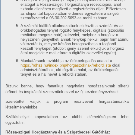
ellátogat a Rózsa-szigeti Horgásztanya recepciójára, ahol
számla ellenében megfizeti a regisztrációs díjat. Előzetesen
az időponttal kapcsolatban érdemes egyeztetni a szigeti
személyzettel a 06-30-202-5693-as mobil számon.
A számlát kiállító alkalmazottunk elkészíti a számlát és az
örökbefogadás tényét rögzítő fényképes, digitális (szociális
médiában megosztható) oklevelet, melyhez a horgász a
helyszínen igényelheti annak fénykép nélküli papír formátumú
változatát is, melybe később beragaszthatja a fogásról
készült fényképet (utóbbit igény szerint elküldjük a horgász
által megjelölt e-mail címre a digitális oklevéllel együtt).
Munkatársunk továbbítja az örökbefogadás adatait a
https://rdhsz.hu/index.php/horgaszoknak/rekordlista
oldal
adminisztrátorához, aki rögzíti a halat, az örökbefogadás
tényét és a hal nevét a rekordlistában.
Bízunk benne, hogy fanatikus nagyhalas horgászainknak sikerül
örömet és inspirációt szereznünk ezzel az új kezdeményezéssel!
Szeretettel várjuk a program résztvevőit horgászturisztikai
létesítményeinkbe!
Szálláshellyel kapcsolatban az alábbi elérhetőségeken lehet
egyeztetni:
Rózsa-szigeti Horgásztanya és a Szigetbecsei Gátőrház: