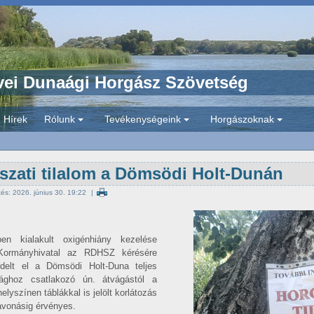
ei Dunaági Horgász Szövetség
Hírek
Rólunk
Tevékenységeink
Horgászoknak
+
+
+
szati tilalom a Dömsödi Holt-Dunán
ítés: 2026. június 30. 19:22
n kialakult oxigénhiány kezelése
Kormányhivatal az RDHSZ kérésére
endelt el a Dömsödi Holt-Duna teljes
ághoz csatlakozó ún. átvágástól a
lyszínen táblákkal is jelölt korlátozás
zavonásig érvényes.