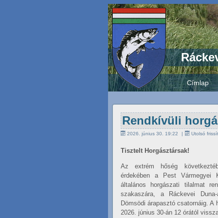
Ráckev
Címlap
Rendkívüli horgá
2026. június 30. 19:22
Utolsó friss
Tisztelt Horgásztársak!
Az extrém hőség következtébe
érdekében a Pest Vármegyei 
általános horgászati tilalmat r
szakaszára, a Ráckevei Duna-
Dömsödi árapasztó csatornáig. A he
2026. június 30-án 12 órától viss