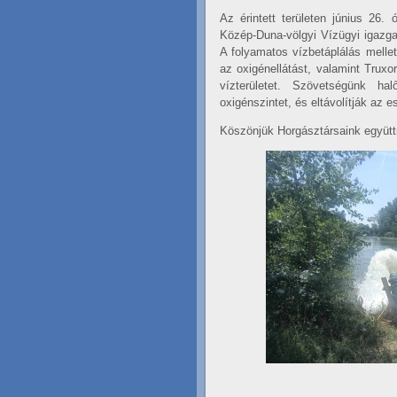
Az érintett területen június 26.
Közép-Duna-völgyi Vízügyi igazga
A folyamatos vízbetáplálás mellet
az oxigénellátást, valamint Truxo
vízterületet. Szövetségünk ha
oxigénszintet, és eltávolítják az 
Köszönjük Horgásztársaink együt