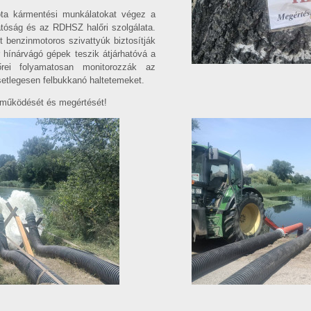
 óta kármentési munkálatokat végez a
tóság és az RDHSZ halőri szolgálata.
t benzinmotoros szivattyúk biztosítják
r hínárvágó gépek teszik átjárhatóvá a
lőrei folyamatosan monitorozzák az
esetlegesen felbukkanó haltetemeket.
tműködését és megértését!