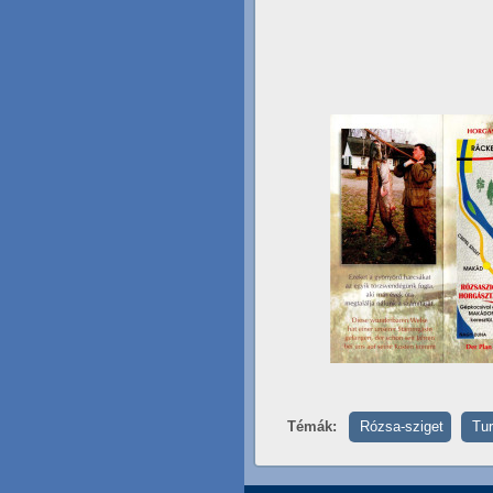
Témák:
Rózsa-sziget
Tu