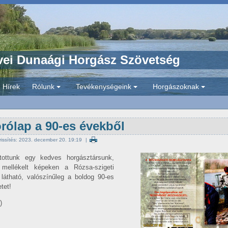
ei Dunaági Horgász Szövetség
Hírek
Rólunk
Tevékenységeink
Horgászoknak
+
+
+
órólap a 90-es évekből
frissítés: 2023. december 20. 19:19
tottunk egy kedves horgásztársunk,
 mellékelt képeken a Rózsa-szigeti
 látható, valószínűleg a boldog 90-es
tet!
)