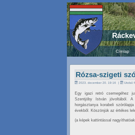
Ráckev
Címlap
Rózsa-szigeti sz
2023. december 20. 19:16
Utolsó 
Egy igazi retró csemegéhez ju
Szentjóby István jóvoltából. A
horgásztanya korabeli szórólapja
évekből. Köszönjük az értékes lele
(a képek kattintással nagyíthatóak