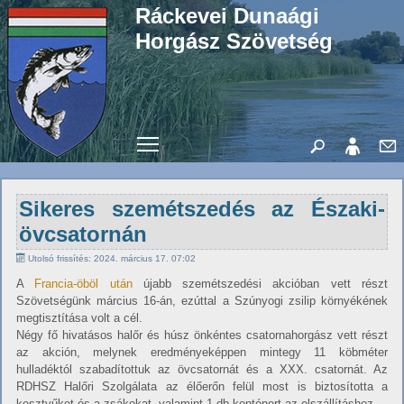
Ráckevei Dunaági
Horgász Szövetség
Toggle main menu visibility
Sikeres szemétszedés az Északi-
övcsatornán
Utolsó frissítés: 2024. március 17. 07:02
A
Francia-öböl után
újabb szemétszedési akcióban vett részt
Szövetségünk március 16-án, ezúttal a Szúnyogi zsilip környékének
megtisztítása volt a cél.
Négy fő hivatásos halőr és húsz önkéntes csatornahorgász vett részt
az akción, melynek eredményeképpen mintegy 11 köbméter
hulladéktól szabadítottuk az övcsatornát és a XXX. csatornát. Az
RDHSZ Halőri Szolgálata az élőerőn felül most is biztosította a
kesztyűket és a zsákokat, valamint 1 db konténert az elszállításhoz.