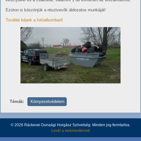
Ezúton is köszönjük a résztvevők áldozatos munkáját!
További képek a fotóalbumban
!
Témák:
Környezetvédelem
© 2026 Ráckevei Dunaági Horgász Szövetség. Minden jog fenntartva.
Levél a webmesternek