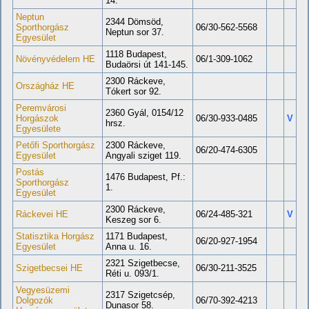
14.
Neptun
2344 Dömsöd,
Sporthorgász
06/30-562-5568
Neptun sor 37.
Egyesület
1118 Budapest,
Növényvédelem HE
06/1-309-1062
Budaörsi út 141-145.
2300 Ráckeve,
Országház HE
Tókert sor 92.
Peremvárosi
2360 Gyál, 0154/12
Horgászok
06/30-933-0485
V
hrsz.
Egyesülete
Petőfi Sporthorgász
2300 Ráckeve,
06/20-474-6305
Egyesület
Angyali sziget 119.
Postás
1476 Budapest, Pf.:
Sporthorgász
1.
Egyesület
2300 Ráckeve,
Ráckevei HE
06/24-485-321
V
Keszeg sor 6.
Statisztika Horgász
1171 Budapest,
06/20-927-1954
Egyesület
Anna u. 16.
2321 Szigetbecse,
Szigetbecsei HE
06/30-211-3525
Réti u. 093/1.
Vegyesüzemi
2317 Szigetcsép,
Dolgozók
06/70-392-4213
Dunasor 58.