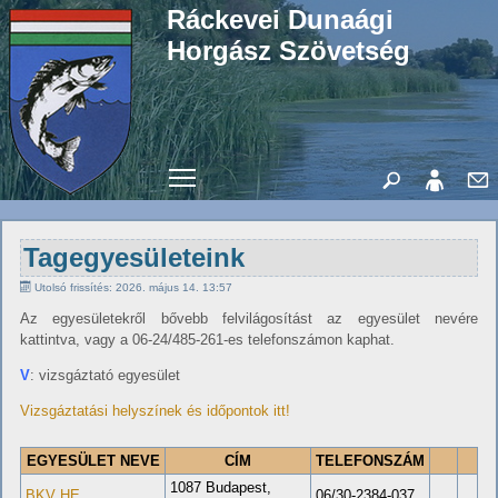
Ráckevei Dunaági
Horgász Szövetség
Toggle main menu visibility
Tagegyesületeink
Utolsó frissítés: 2026. május 14. 13:57
Az egyesületekről bővebb felvilágosítást az egyesület nevére
kattintva, vagy a 06-24/485-261-es telefonszámon kaphat.
V
: vizsgáztató egyesület
Vizsgáztatási helyszínek és időpontok itt!
EGYESÜLET NEVE
CÍM
TELEFONSZÁM
1087 Budapest,
BKV HE
06/30-2384-037