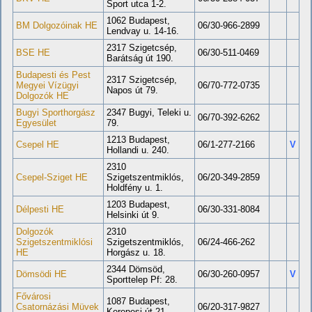
Sport utca 1-2.
1062 Budapest,
BM Dolgozóinak HE
06/30-966-2899
Lendvay u. 14-16.
2317 Szigetcsép,
BSE HE
06/30-511-0469
Barátság út 190.
Budapesti és Pest
2317 Szigetcsép,
Megyei Vízügyi
06/70-772-0735
Napos út 79.
Dolgozók HE
Bugyi Sporthorgász
2347 Bugyi, Teleki u.
06/70-392-6262
Egyesület
79.
1213 Budapest,
Csepel HE
06/1-277-2166
V
Hollandi u. 240.
2310
Csepel-Sziget HE
Szigetszentmiklós,
06/20-349-2859
Holdfény u. 1.
1203 Budapest,
Délpesti HE
06/30-331-8084
Helsinki út 9.
Dolgozók
2310
Szigetszentmiklósi
Szigetszentmiklós,
06/24-466-262
HE
Horgász u. 18.
2344 Dömsöd,
Dömsödi HE
06/30-260-0957
V
Sporttelep Pf: 28.
Fővárosi
1087 Budapest,
Csatornázási Müvek
06/20-317-9827
Kerepesi út 21.