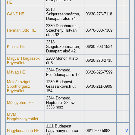
HE
2318
GANZ HE
Szigetszentmárton,
06/30-276-7118
Dunapart alsó 74.
2330 Dunaharaszti,
Herman Ottó HE
Széchenyi István
06/70-338-7309
utca 92.
2318
Kinizsi HE
Szigetszentmárton,
06/30-203-1534
Dunapart alsó 42.
Magyar Horgászok
2200 Monor, Kistói
06/20-270-2718
Egyesülete
út 5.
2344 Dömsöd,
Mávag HE
06/20-325-7599
Felsődunapart u.12.
Molnár-sziget
1239 Budapest,
Sporthorgász
Grassalkovich út
06/30-211-3905
Egyesület
154.
2344 Dömsöd,
Műegyetem HE
Neptun u. 32. sz.
3333 hrsz.
MVM
Horgászegyesület
1111 Budapest,
Nagybudapesti HE
Lágymányosi utca
06/1-209-5882
V