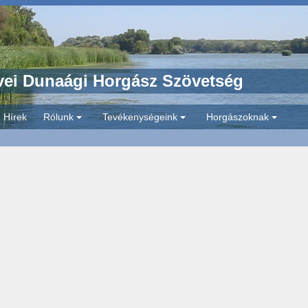
ei Dunaági Horgász Szövetség
Hírek
Rólunk
Tevékenységeink
Horgászoknak
+
+
+