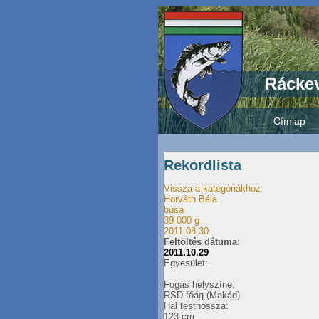
Ráckev
Címlap
Rekordlista
Vissza a kategóriákhoz
Horváth Béla
busa
39 000 g
2011.08.30
Feltöltés dátuma:
2011.10.29
Egyesület:
Fogás helyszíne:
RSD főág (Makád)
Hal testhossza:
123 cm