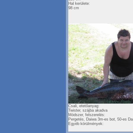
Hal kerülete:
98 cm
Csali, etetőanyag:
Twister, szájba akadva
Módszer, felszerelés:
Pergetés, Daiwa 3m-es bot, 50-es Dai
Egyéb körülmények: