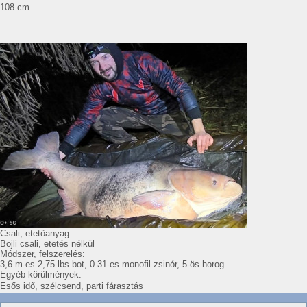
108 cm
Csali, etetőanyag:
Bojli csali, etetés nélkül
Módszer, felszerelés:
3,6 m-es 2,75 lbs bot, 0.31-es monofil zsinór, 5-ös horog
Egyéb körülmények:
Esős idő, szélcsend, parti fárasztás