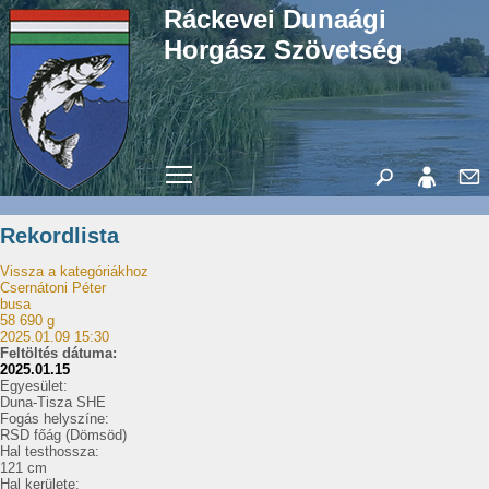
Ráckevei Dunaági
Horgász Szövetség
Toggle main menu visibility
Rekordlista
Vissza a kategóriákhoz
Csernátoni Péter
busa
58 690 g
2025.01.09 15:30
Feltöltés dátuma:
2025.01.15
Egyesület:
Duna-Tisza SHE
Fogás helyszíne:
RSD főág (Dömsöd)
Hal testhossza:
121 cm
Hal kerülete: